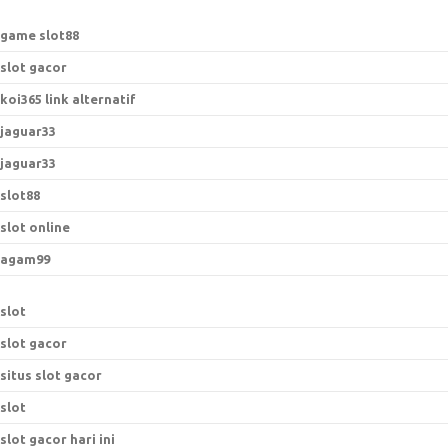
game slot88
slot gacor
koi365 link alternatif
jaguar33
jaguar33
slot88
slot online
agam99
slot
slot gacor
situs slot gacor
slot
slot gacor hari ini