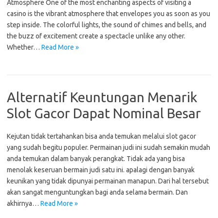
Atmosphere One of the most enchanting aspects of visiting a
casino is the vibrant atmosphere that envelopes you as soon as you
step inside. The colorful lights, the sound of chimes and bells, and
the buzz of excitement create a spectacle unlike any other.
Whether…
Read More »
Alternatif Keuntungan Menarik
Slot Gacor Dapat Nominal Besar
Kejutan tidak tertahankan bisa anda temukan melalui slot gacor
yang sudah begitu populer. Permainan judi ini sudah semakin mudah
anda temukan dalam banyak perangkat. Tidak ada yang bisa
menolak keseruan bermain judi satu ini. apalagi dengan banyak
keunikan yang tidak dipunyai permainan manapun. Dari hal tersebut
akan sangat menguntungkan bagi anda selama bermain. Dan
akhirnya…
Read More »