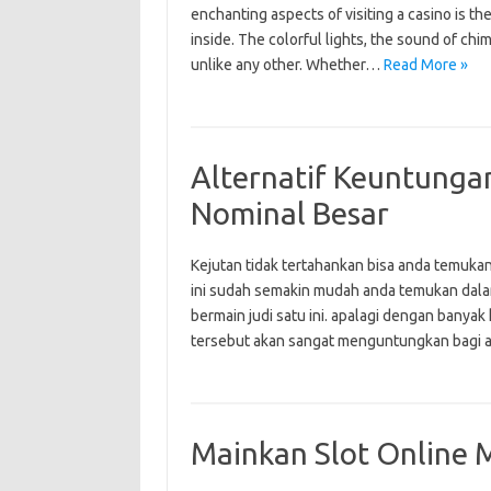
enchanting aspects of visiting a casino is t
inside. The colorful lights, the sound of ch
unlike any other. Whether…
Read More »
Alternatif Keuntunga
Nominal Besar
Kejutan tidak tertahankan bisa anda temukan
ini sudah semakin mudah anda temukan dala
bermain judi satu ini. apalagi dengan banya
tersebut akan sangat menguntungkan bagi 
Mainkan Slot Online 