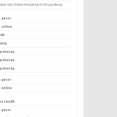
nkan Slot Online Modal Kecil Untung Besar
t gacor
t online
t88
avip
bpokerqq
bpokerqq
bpokerqq
t gacor
t online
e slot88
t gacor