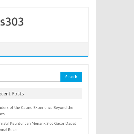
ss303
rch
ecent Posts
ders of the Casino Experience Beyond the
mes
ernatif Keuntungan Menarik Slot Gacor Dapat
inal Besar