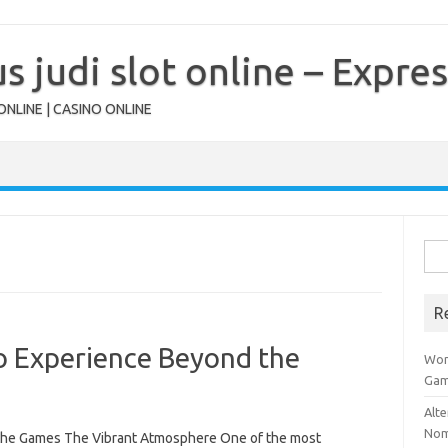
us judi slot online – Expre
ONLINE | CASINO ONLINE
Sea
for:
R
o Experience Beyond the
Won
Ga
Alt
Nom
the Games The Vibrant Atmosphere One of the most