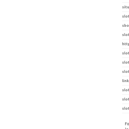
sit
slo
sbo
slo
htt
slo
slo
slo
lin
slo
slo
slo
Fo