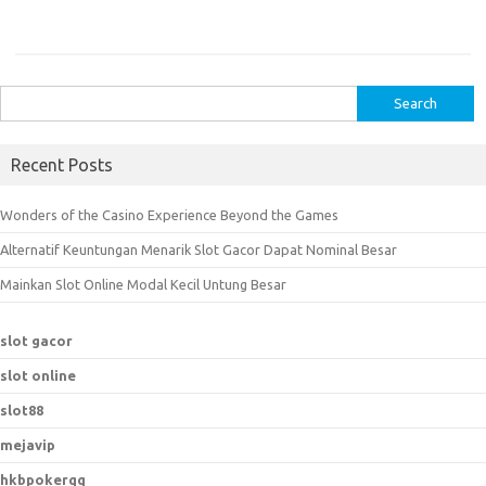
S
e
a
Recent Posts
r
c
Wonders of the Casino Experience Beyond the Games
h
Alternatif Keuntungan Menarik Slot Gacor Dapat Nominal Besar
f
o
Mainkan Slot Online Modal Kecil Untung Besar
r
:
slot gacor
slot online
slot88
mejavip
hkbpokerqq