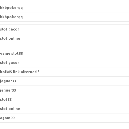
hkbpokerqq
hkbpokerqq
slot gacor
slot online
game slot88
slot gacor
koi365 link alternatif
jaguar33
jaguar33
slot88
slot online
agam99