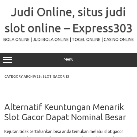
Skip
to
Judi Online, situs judi
content
slot online – Express303
BOLA ONLINE | JUDI BOLA ONLINE | TOGEL ONLINE | CASINO ONLINE
Menu
CATEGORY ARCHIVES:
SLOT GACOR 13
Alternatif Keuntungan Menarik
Slot Gacor Dapat Nominal Besar
Kejutan tidak tertahankan bisa anda temukan melalui slot gacor