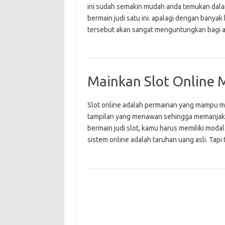
ini sudah semakin mudah anda temukan dala
bermain judi satu ini. apalagi dengan banya
tersebut akan sangat menguntungkan bagi 
Mainkan Slot Online 
Slot online adalah permainan yang mampu me
tampilan yang menawan sehingga memanjakan
bermain judi slot, kamu harus memiliki moda
sistem online adalah taruhan uang asli. Tap