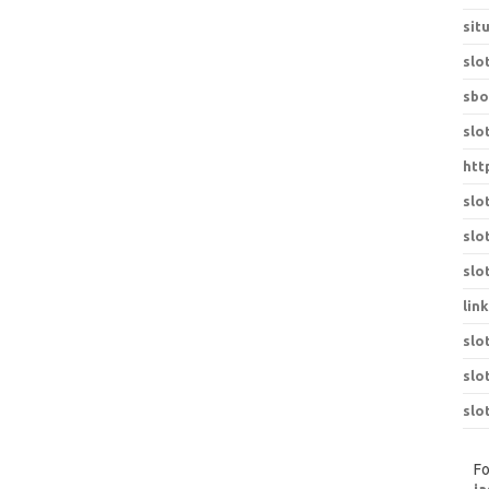
sit
slo
sbo
slo
htt
slo
slo
slo
lin
slo
slo
slo
Fo