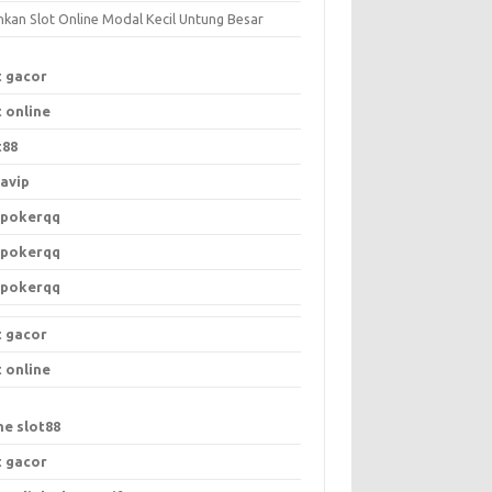
nkan Slot Online Modal Kecil Untung Besar
t gacor
t online
t88
avip
bpokerqq
bpokerqq
bpokerqq
t gacor
t online
e slot88
t gacor