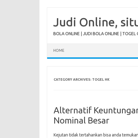
Skip
to
content
Judi Online, sit
BOLA ONLINE | JUDI BOLA ONLINE | TOGEL 
HOME
CATEGORY ARCHIVES:
TOGEL HK
Alternatif Keuntunga
Nominal Besar
Kejutan tidak tertahankan bisa anda temukan