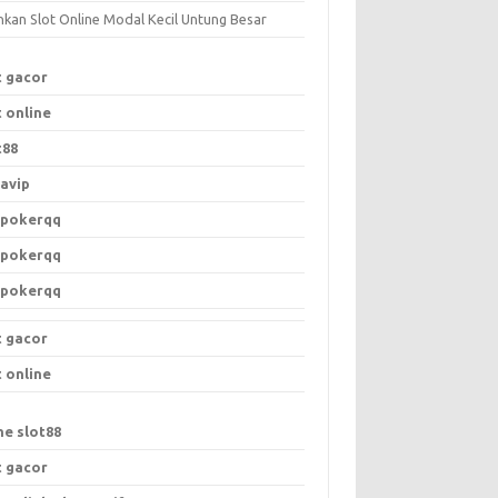
nkan Slot Online Modal Kecil Untung Besar
t gacor
t online
t88
avip
bpokerqq
bpokerqq
bpokerqq
t gacor
t online
e slot88
t gacor