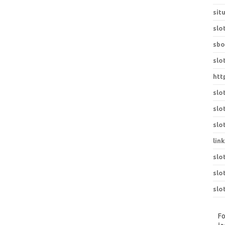
sit
slo
sbo
slo
htt
slo
slo
slo
lin
slo
slo
slo
Fo