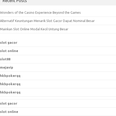
Recent Posts
r
c
Wonders of the Casino Experience Beyond the Games
h
Alternatif Keuntungan Menarik Slot Gacor Dapat Nominal Besar
f
o
Mainkan Slot Online Modal Kecil Untung Besar
r
:
slot gacor
slot online
slot88
mejavip
hkbpokerqq
hkbpokerqq
hkbpokerqq
slot gacor
slot online