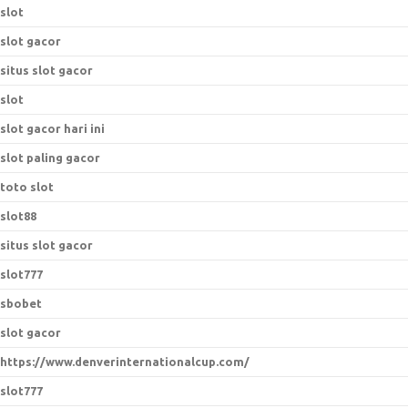
slot
slot gacor
situs slot gacor
slot
slot gacor hari ini
slot paling gacor
toto slot
slot88
situs slot gacor
slot777
sbobet
slot gacor
https://www.denverinternationalcup.com/
slot777