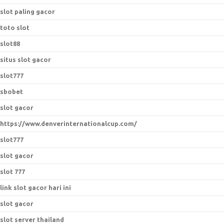
slot paling gacor
toto slot
slot88
situs slot gacor
slot777
sbobet
slot gacor
https://www.denverinternationalcup.com/
slot777
slot gacor
slot 777
link slot gacor hari ini
slot gacor
slot server thailand