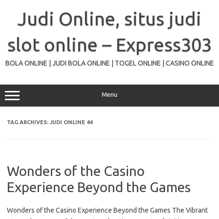
Skip
to
Judi Online, situs judi
content
slot online – Express303
BOLA ONLINE | JUDI BOLA ONLINE | TOGEL ONLINE | CASINO ONLINE
Menu
TAG ARCHIVES:
JUDI ONLINE 44
Wonders of the Casino
Experience Beyond the Games
Wonders of the Casino Experience Beyond the Games The Vibrant