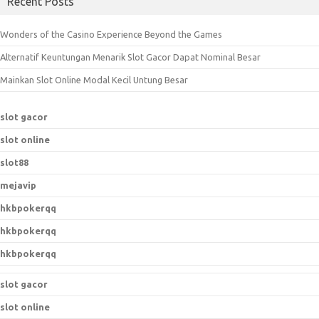
Recent Posts
r
c
Wonders of the Casino Experience Beyond the Games
h
Alternatif Keuntungan Menarik Slot Gacor Dapat Nominal Besar
f
o
Mainkan Slot Online Modal Kecil Untung Besar
r
:
slot gacor
slot online
slot88
mejavip
hkbpokerqq
hkbpokerqq
hkbpokerqq
slot gacor
slot online