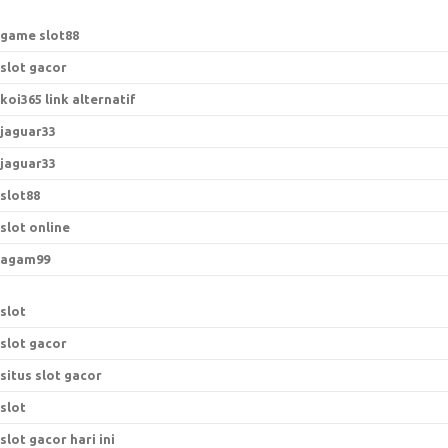
game slot88
slot gacor
koi365 link alternatif
jaguar33
jaguar33
slot88
slot online
agam99
slot
slot gacor
situs slot gacor
slot
slot gacor hari ini