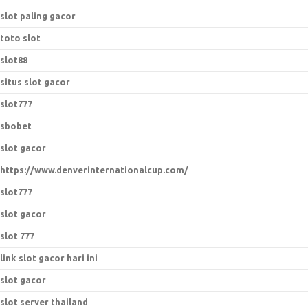
slot paling gacor
toto slot
slot88
situs slot gacor
slot777
sbobet
slot gacor
https://www.denverinternationalcup.com/
slot777
slot gacor
slot 777
link slot gacor hari ini
slot gacor
slot server thailand