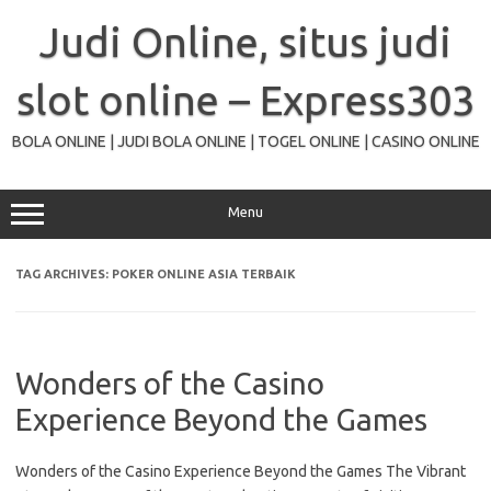
Skip
to
Judi Online, situs judi
content
slot online – Express303
BOLA ONLINE | JUDI BOLA ONLINE | TOGEL ONLINE | CASINO ONLINE
Menu
TAG ARCHIVES:
POKER ONLINE ASIA TERBAIK
Wonders of the Casino
Experience Beyond the Games
Wonders of the Casino Experience Beyond the Games The Vibrant