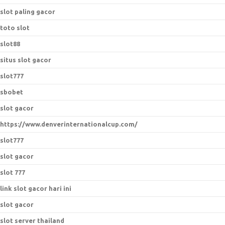
slot paling gacor
toto slot
slot88
situs slot gacor
slot777
sbobet
slot gacor
https://www.denverinternationalcup.com/
slot777
slot gacor
slot 777
link slot gacor hari ini
slot gacor
slot server thailand