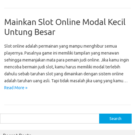
Mainkan Slot Online Modal Kecil
Untung Besar
Slot online adalah permainan yang mampu menghibur semua
playernya. Pasalnya game ini memiliki tampilan yang menawan
sehingga memanjakan mata para pemain judi online. Jika kamu ingin
mencoba bermain judi slot, kamu harus memiliki modal terlebih
dahulu sebab taruhan slot yang dimainkan dengan sistem online
adalah taruhan uang asli. Tapi tidak masalah jika uang yang kamu…
Read More »
S
e
a