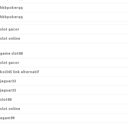
hkbpokerqq
hkbpokerqq
slot gacor
slot online
game slot88
slot gacor
koi365 link alternatif
jaguar33
jaguar33
slot88
slot online
agam99