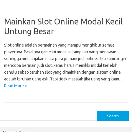
Mainkan Slot Online Modal Kecil
Untung Besar
Slot online adalah permainan yang mampu menghibur semua
playernya. Pasalnya game ini memiliki tampilan yang menawan
sehingga memanjakan mata para pemain judi online. Jika kamu ingin
mencoba bermain judi slot, kamu harus memiliki modal terlebih
dahulu sebab taruhan slot yang dimainkan dengan sistem online
adalah taruhan uang asli. Tapi tidak masalah jika uang yang kamu…
Read More »
S
e
a