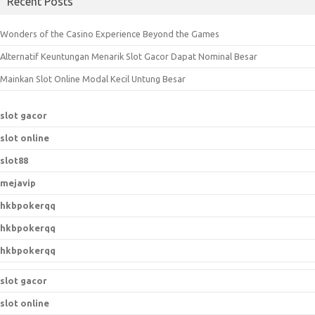
Recent Posts
r
c
Wonders of the Casino Experience Beyond the Games
h
Alternatif Keuntungan Menarik Slot Gacor Dapat Nominal Besar
f
o
Mainkan Slot Online Modal Kecil Untung Besar
r
:
slot gacor
slot online
slot88
mejavip
hkbpokerqq
hkbpokerqq
hkbpokerqq
slot gacor
slot online