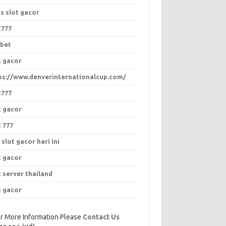
us slot gacor
t777
bet
t gacor
ps://www.denverinternationalcup.com/
t777
t gacor
t 777
k slot gacor hari ini
t gacor
t server thailand
t gacor
r More Information Please
Contact Us