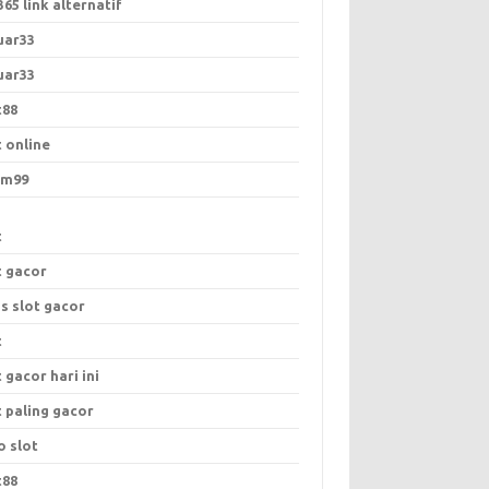
365 link alternatif
uar33
uar33
t88
t online
am99
t
t gacor
us slot gacor
t
t gacor hari ini
t paling gacor
o slot
t88