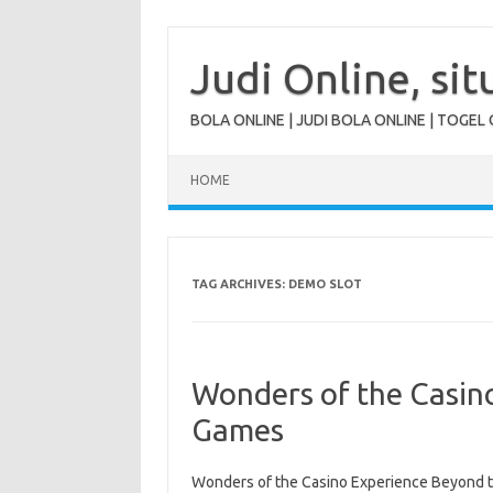
Skip
to
content
Judi Online, sit
BOLA ONLINE | JUDI BOLA ONLINE | TOGEL 
HOME
TAG ARCHIVES:
DEMO SLOT
Wonders of the Casin
Games
Wonders of the Casino Experience Beyond 