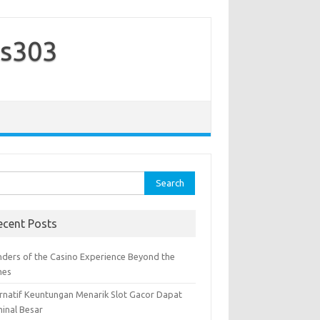
ss303
rch
ecent Posts
ders of the Casino Experience Beyond the
mes
ernatif Keuntungan Menarik Slot Gacor Dapat
inal Besar