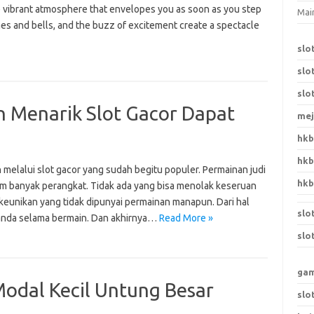
he vibrant atmosphere that envelopes you as soon as you step
Mai
imes and bells, and the buzz of excitement create a spectacle
slo
slo
slo
n Menarik Slot Gacor Dapat
mej
hk
hk
 melalui slot gacor yang sudah begitu populer. Permainan judi
hk
m banyak perangkat. Tidak ada yang bisa menolak keseruan
k keunikan yang tidak dipunyai permainan manapun. Dari hal
slo
anda selama bermain. Dan akhirnya…
Read More »
slo
gam
Modal Kecil Untung Besar
slo