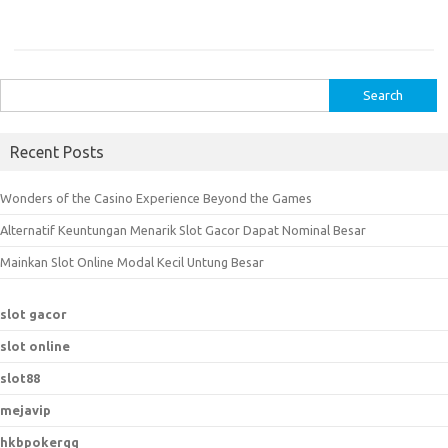
S
e
a
Recent Posts
r
c
Wonders of the Casino Experience Beyond the Games
h
Alternatif Keuntungan Menarik Slot Gacor Dapat Nominal Besar
f
o
Mainkan Slot Online Modal Kecil Untung Besar
r
:
slot gacor
slot online
slot88
mejavip
hkbpokerqq