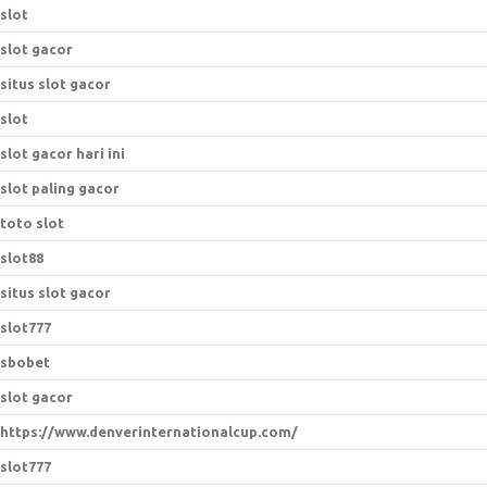
slot
slot gacor
situs slot gacor
slot
slot gacor hari ini
slot paling gacor
toto slot
slot88
situs slot gacor
slot777
sbobet
slot gacor
https://www.denverinternationalcup.com/
slot777