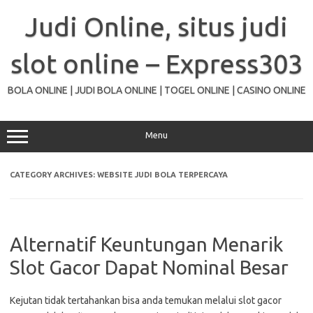
Skip
to
Judi Online, situs judi
content
slot online – Express303
BOLA ONLINE | JUDI BOLA ONLINE | TOGEL ONLINE | CASINO ONLINE
Menu
CATEGORY ARCHIVES:
WEBSITE JUDI BOLA TERPERCAYA
Alternatif Keuntungan Menarik
Slot Gacor Dapat Nominal Besar
Kejutan tidak tertahankan bisa anda temukan melalui slot gacor