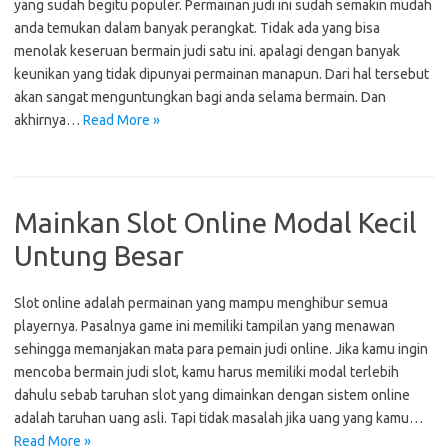
yang sudah begitu populer. Permainan judi ini sudah semakin mudah
anda temukan dalam banyak perangkat. Tidak ada yang bisa
menolak keseruan bermain judi satu ini. apalagi dengan banyak
keunikan yang tidak dipunyai permainan manapun. Dari hal tersebut
akan sangat menguntungkan bagi anda selama bermain. Dan
akhirnya…
Read More »
Mainkan Slot Online Modal Kecil
Untung Besar
Slot online adalah permainan yang mampu menghibur semua
playernya. Pasalnya game ini memiliki tampilan yang menawan
sehingga memanjakan mata para pemain judi online. Jika kamu ingin
mencoba bermain judi slot, kamu harus memiliki modal terlebih
dahulu sebab taruhan slot yang dimainkan dengan sistem online
adalah taruhan uang asli. Tapi tidak masalah jika uang yang kamu…
Read More »