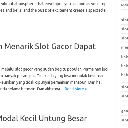
he vibrant atmosphere that envelopes you as soon as you step
Mai
imes and bells, and the buzz of excitement create a spectacle
slo
slo
slo
n Menarik Slot Gacor Dapat
mej
hk
hk
 melalui slot gacor yang sudah begitu populer. Permainan judi
hk
m banyak perangkat. Tidak ada yang bisa menolak keseruan
k keunikan yang tidak dipunyai permainan manapun. Dari hal
slo
anda selama bermain. Dan akhirnya…
Read More »
slo
gam
Modal Kecil Untung Besar
slo