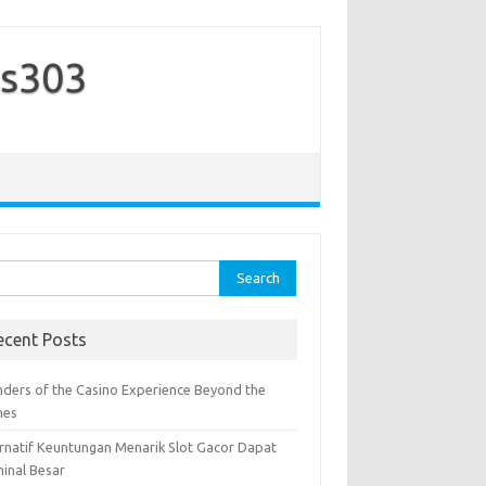
ss303
rch
ecent Posts
ders of the Casino Experience Beyond the
mes
ernatif Keuntungan Menarik Slot Gacor Dapat
inal Besar