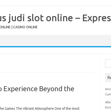
us judi slot online – Expre
ONLINE | CASINO ONLINE
Sea
for:
R
o Experience Beyond the
Won
Ga
Alt
Nom
the Games The Vibrant Atmosphere One of the most