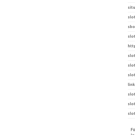
sit
slo
sbo
slo
htt
slo
slo
slo
lin
slo
slo
slo
Fo