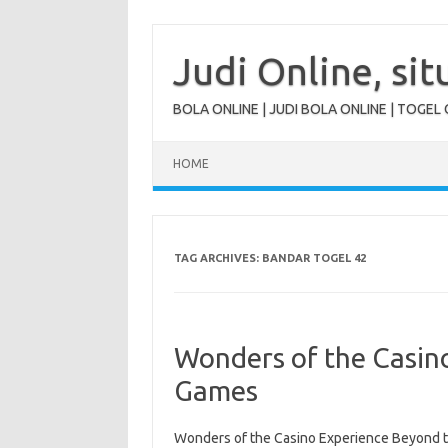
Skip
to
content
Judi Online, sit
BOLA ONLINE | JUDI BOLA ONLINE | TOGEL 
HOME
TAG ARCHIVES:
BANDAR TOGEL 42
Wonders of the Casin
Games
Wonders of the Casino Experience Beyond 