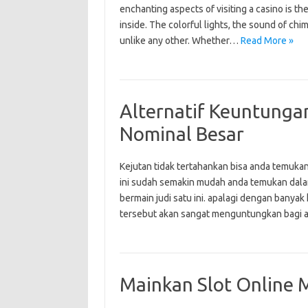
enchanting aspects of visiting a casino is t
inside. The colorful lights, the sound of ch
unlike any other. Whether…
Read More »
Alternatif Keuntunga
Nominal Besar
Kejutan tidak tertahankan bisa anda temukan
ini sudah semakin mudah anda temukan dala
bermain judi satu ini. apalagi dengan banya
tersebut akan sangat menguntungkan bagi 
Mainkan Slot Online 