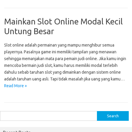
Mainkan Slot Online Modal Kecil
Untung Besar
Slot online adalah permainan yang mampu menghibur semua
playernya. Pasalnya game ini memiliki tampilan yang menawan
sehingga memanjakan mata para pemain judi online. Jika kamu ingin
mencoba bermain judi slot, kamu harus memiliki modal terlebih
dahulu sebab taruhan slot yang dimainkan dengan sistem online
adalah taruhan uang asli. Tapi tidak masalah jika uang yang kamu…
Read More »
S
e
a