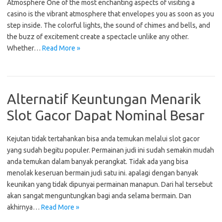
Atmosphere One of the most enchanting aspects of visiting a
casino is the vibrant atmosphere that envelopes you as soon as you
step inside. The colorful lights, the sound of chimes and bells, and
the buzz of excitement create a spectacle unlike any other.
Whether…
Read More »
Alternatif Keuntungan Menarik
Slot Gacor Dapat Nominal Besar
Kejutan tidak tertahankan bisa anda temukan melalui slot gacor
yang sudah begitu populer. Permainan judi ini sudah semakin mudah
anda temukan dalam banyak perangkat. Tidak ada yang bisa
menolak keseruan bermain judi satu ini. apalagi dengan banyak
keunikan yang tidak dipunyai permainan manapun. Dari hal tersebut
akan sangat menguntungkan bagi anda selama bermain. Dan
akhirnya…
Read More »