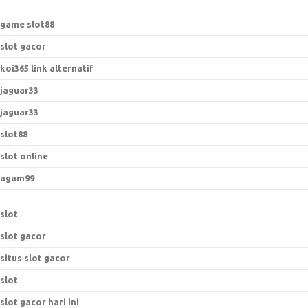
game slot88
slot gacor
koi365 link alternatif
jaguar33
jaguar33
slot88
slot online
agam99
slot
slot gacor
situs slot gacor
slot
slot gacor hari ini