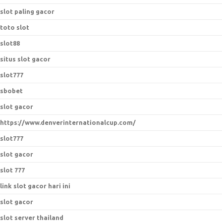
slot paling gacor
toto slot
slot88
situs slot gacor
slot777
sbobet
slot gacor
https://www.denverinternationalcup.com/
slot777
slot gacor
slot 777
link slot gacor hari ini
slot gacor
slot server thailand