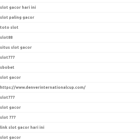
slot gacor hari ini
slot paling gacor
toto slot
slot88
situs slot gacor
slot777
sbobet
slot gacor
https://www.denverinternationalcup.com/
slot777
slot gacor
slot 777
link slot gacor hari ini
slot gacor