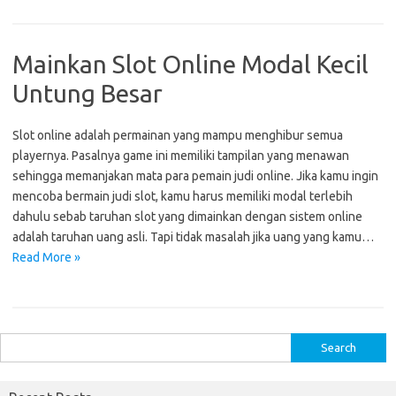
Mainkan Slot Online Modal Kecil
Untung Besar
Slot online adalah permainan yang mampu menghibur semua
playernya. Pasalnya game ini memiliki tampilan yang menawan
sehingga memanjakan mata para pemain judi online. Jika kamu ingin
mencoba bermain judi slot, kamu harus memiliki modal terlebih
dahulu sebab taruhan slot yang dimainkan dengan sistem online
adalah taruhan uang asli. Tapi tidak masalah jika uang yang kamu…
Read More »
S
e
a