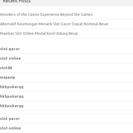
Recent Posts
r
c
Wonders of the Casino Experience Beyond the Games
h
Alternatif Keuntungan Menarik Slot Gacor Dapat Nominal Besar
f
o
Mainkan Slot Online Modal Kecil Untung Besar
r
:
slot gacor
slot online
slot88
mejavip
hkbpokerqq
hkbpokerqq
hkbpokerqq
slot gacor
slot online