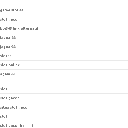
game slot88
slot gacor
koi365 link alternatif
jaguar33
jaguar33
slot88
slot online
agam99
slot
slot gacor
situs slot gacor
slot
slot gacor hari ini