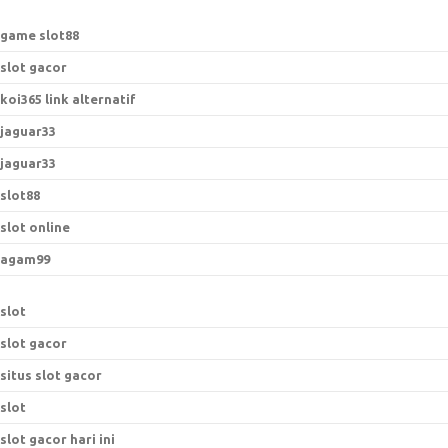
game slot88
slot gacor
koi365 link alternatif
jaguar33
jaguar33
slot88
slot online
agam99
slot
slot gacor
situs slot gacor
slot
slot gacor hari ini