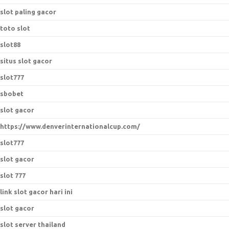
slot paling gacor
toto slot
slot88
situs slot gacor
slot777
sbobet
slot gacor
https://www.denverinternationalcup.com/
slot777
slot gacor
slot 777
link slot gacor hari ini
slot gacor
slot server thailand