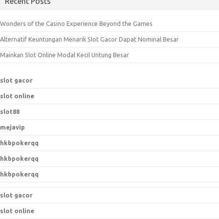
Recent Posts
r
c
Wonders of the Casino Experience Beyond the Games
h
Alternatif Keuntungan Menarik Slot Gacor Dapat Nominal Besar
f
o
Mainkan Slot Online Modal Kecil Untung Besar
r
:
slot gacor
slot online
slot88
mejavip
hkbpokerqq
hkbpokerqq
hkbpokerqq
slot gacor
slot online