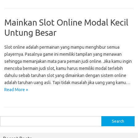
Mainkan Slot Online Modal Kecil
Untung Besar
Slot online adalah permainan yang mampu menghibur semua
playernya. Pasalnya game ini memiliki tampilan yang menawan
sehingga memanjakan mata para pemain judi online. Jika kamu ingin
mencoba bermain judi slot, kamu harus memiliki modal terlebih
dahulu sebab taruhan slot yang dimainkan dengan sistem online
adalah taruhan uang asli. Tapi tidak masalah jika uang yang kamu…
Read More »
S
e
a