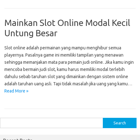
Mainkan Slot Online Modal Kecil
Untung Besar
Slot online adalah permainan yang mampu menghibur semua
playernya. Pasalnya game ini memiliki tampilan yang menawan
sehingga memanjakan mata para pemain judi online. Jika kamu ingin
mencoba bermain judi slot, kamu harus memiliki modal terlebih
dahulu sebab taruhan slot yang dimainkan dengan sistem online
adalah taruhan uang asli. Tapi tidak masalah jika uang yang kamu…
Read More »
S
e
a