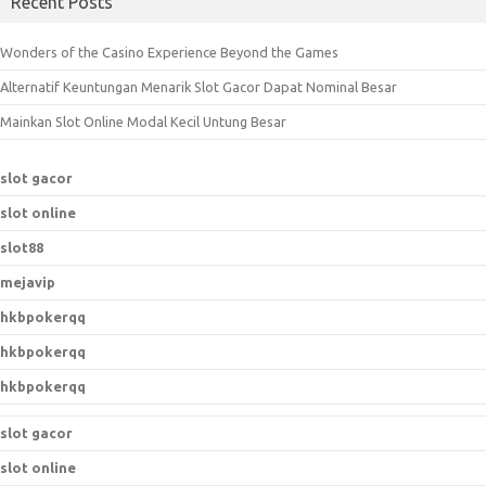
Recent Posts
r
c
Wonders of the Casino Experience Beyond the Games
h
Alternatif Keuntungan Menarik Slot Gacor Dapat Nominal Besar
f
o
Mainkan Slot Online Modal Kecil Untung Besar
r
:
slot gacor
slot online
slot88
mejavip
hkbpokerqq
hkbpokerqq
hkbpokerqq
slot gacor
slot online