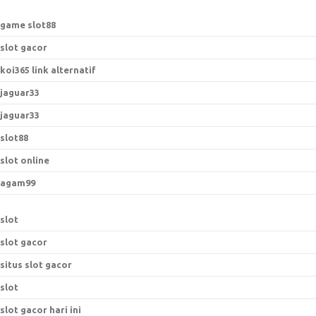
game slot88
slot gacor
koi365 link alternatif
jaguar33
jaguar33
slot88
slot online
agam99
slot
slot gacor
situs slot gacor
slot
slot gacor hari ini