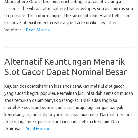
Atmosphere One of the most enchanting aspects of visiting a
casino is the vibrant atmosphere that envelopes you as soon as you
step inside. The colorful lights, the sound of chimes and bells, and
the buzz of excitement create a spectacle unlike any other.
Whether…
Read More »
Alternatif Keuntungan Menarik
Slot Gacor Dapat Nominal Besar
Kejutan tidak tertahankan bisa anda temukan melalui slot gacor
yang sudah begitu populer. Permainan judi ini sudah semakin mudah
anda temukan dalam banyak perangkat. Tidak ada yang bisa
menolak keseruan bermain judi satu ini. apalagi dengan banyak
keunikan yang tidak dipunyai permainan manapun. Dari hal tersebut
akan sangat menguntungkan bagi anda selama bermain. Dan
akhirnya…
Read More »