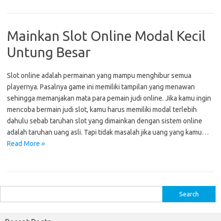
Mainkan Slot Online Modal Kecil
Untung Besar
Slot online adalah permainan yang mampu menghibur semua
playernya. Pasalnya game ini memiliki tampilan yang menawan
sehingga memanjakan mata para pemain judi online. Jika kamu ingin
mencoba bermain judi slot, kamu harus memiliki modal terlebih
dahulu sebab taruhan slot yang dimainkan dengan sistem online
adalah taruhan uang asli. Tapi tidak masalah jika uang yang kamu…
Read More »
S
e
a