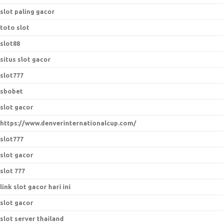
slot paling gacor
toto slot
slot88
situs slot gacor
slot777
sbobet
slot gacor
https://www.denverinternationalcup.com/
slot777
slot gacor
slot 777
link slot gacor hari ini
slot gacor
slot server thailand