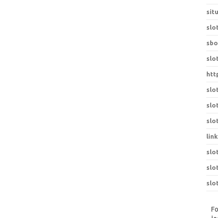
sit
slo
sbo
slo
htt
slo
slo
slo
lin
slo
slo
slo
Fo