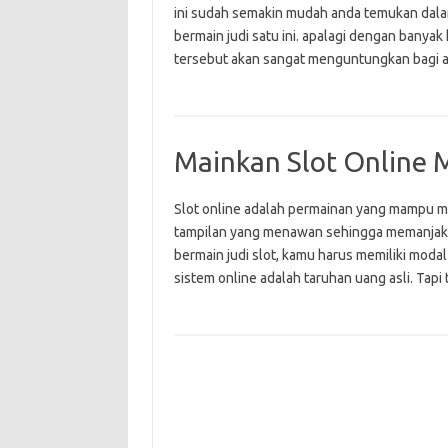
ini sudah semakin mudah anda temukan dala
bermain judi satu ini. apalagi dengan banya
tersebut akan sangat menguntungkan bagi 
Mainkan Slot Online 
Slot online adalah permainan yang mampu me
tampilan yang menawan sehingga memanjakan
bermain judi slot, kamu harus memiliki moda
sistem online adalah taruhan uang asli. Tap