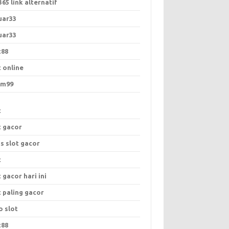
365 link alternatif
uar33
uar33
t88
t online
am99
t
t gacor
us slot gacor
t
t gacor hari ini
t paling gacor
o slot
t88