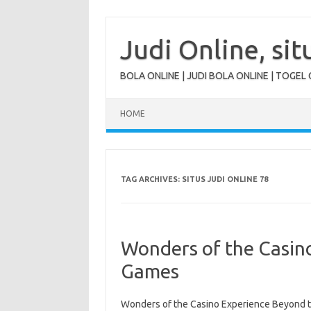
Skip
to
content
Judi Online, sit
BOLA ONLINE | JUDI BOLA ONLINE | TOGEL 
HOME
TAG ARCHIVES:
SITUS JUDI ONLINE 78
Wonders of the Casin
Games
Wonders of the Casino Experience Beyond 