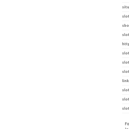
sit
slo
sbo
slo
htt
slo
slo
slo
lin
slo
slo
slo
Fo