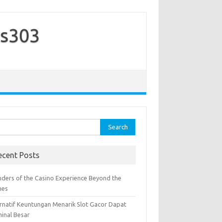
ss303
rch
ecent Posts
ders of the Casino Experience Beyond the
mes
ernatif Keuntungan Menarik Slot Gacor Dapat
inal Besar