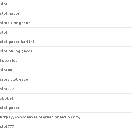
slot
slot gacor
situs slot gacor
slot
slot gacor hari ini
slot paling gacor
toto slot
slot88
situs slot gacor
slot777
sbobet
slot gacor
https://www.denverinternationalcup.com/
slot777