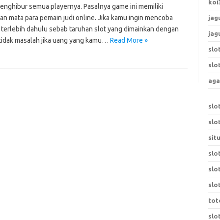
koi
nghibur semua playernya. Pasalnya game ini memiliki
 mata para pemain judi online. Jika kamu ingin mencoba
jag
l terlebih dahulu sebab taruhan slot yang dimainkan dengan
jag
i tidak masalah jika uang yang kamu…
Read More »
slo
slo
ag
slo
slo
sit
slo
slo
slo
tot
slo