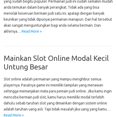
yang sudah begitu populer. Permainan judi ini sudah semakin mudah
anda temukan dalam banyak perangkat. Tidak ada yang bisa
menolak keseruan bermain judi satu ini. apalagi dengan banyak
keunikan yang tidak dipunyai permainan manapun. Dari hal tersebut
akan sangat menguntungkan bagi anda selama bermain. Dan
akhirnya…
Read More »
Mainkan Slot Online Modal Kecil
Untung Besar
Slot online adalah permainan yang mampu menghibur semua
playernya. Pasalnya game ini memiliki tampilan yang menawan
sehingga memanjakan mata para pemain judi online. Jika kamu ingin
mencoba bermain judi slot, kamu harus memiliki modal terlebih
dahulu sebab taruhan slot yang dimainkan dengan sistem online
adalah taruhan uang asli. Tapi tidak masalah jika uang yang kamu…
Read More »