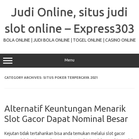
Skip
to
Judi Online, situs judi
content
slot online – Express303
BOLA ONLINE | JUDI BOLA ONLINE | TOGEL ONLINE | CASINO ONLINE
Menu
CATEGORY ARCHIVES:
SITUS POKER TERPERCAYA 2021
Alternatif Keuntungan Menarik
Slot Gacor Dapat Nominal Besar
Kejutan tidak tertahankan bisa anda temukan melalui slot gacor