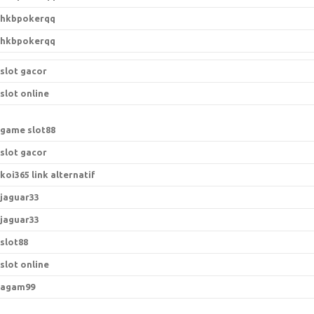
hkbpokerqq
hkbpokerqq
slot gacor
slot online
game slot88
slot gacor
koi365 link alternatif
jaguar33
jaguar33
slot88
slot online
agam99