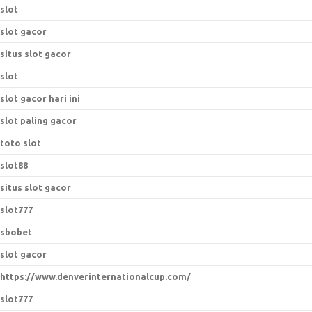
slot
slot gacor
situs slot gacor
slot
slot gacor hari ini
slot paling gacor
toto slot
slot88
situs slot gacor
slot777
sbobet
slot gacor
https://www.denverinternationalcup.com/
slot777