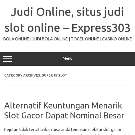
Skip
to
Judi Online, situs judi
content
slot online – Express303
BOLA ONLINE | JUDI BOLA ONLINE | TOGEL ONLINE | CASINO ONLINE
Menu
CATEGORY ARCHIVES:
SUPER 88 SLOT
Alternatif Keuntungan Menarik
Slot Gacor Dapat Nominal Besar
Kejutan tidak tertahankan bisa anda temukan melalui slot gacor