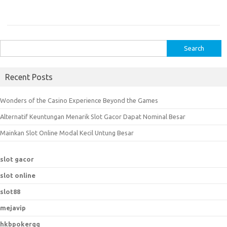
S
e
a
Recent Posts
r
c
Wonders of the Casino Experience Beyond the Games
h
Alternatif Keuntungan Menarik Slot Gacor Dapat Nominal Besar
f
o
Mainkan Slot Online Modal Kecil Untung Besar
r
:
slot gacor
slot online
slot88
mejavip
hkbpokerqq