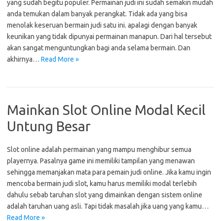
yang sudah begitu populer. Permainan judi ini sudah semakin mudah
anda temukan dalam banyak perangkat. Tidak ada yang bisa
menolak keseruan bermain judi satu ini. apalagi dengan banyak
keunikan yang tidak dipunyai permainan manapun. Dari hal tersebut
akan sangat menguntungkan bagi anda selama bermain. Dan
akhirnya…
Read More »
Mainkan Slot Online Modal Kecil
Untung Besar
Slot online adalah permainan yang mampu menghibur semua
playernya. Pasalnya game ini memiliki tampilan yang menawan
sehingga memanjakan mata para pemain judi online. Jika kamu ingin
mencoba bermain judi slot, kamu harus memiliki modal terlebih
dahulu sebab taruhan slot yang dimainkan dengan sistem online
adalah taruhan uang asli. Tapi tidak masalah jika uang yang kamu…
Read More »