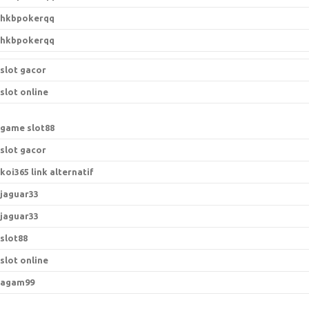
hkbpokerqq
hkbpokerqq
slot gacor
slot online
game slot88
slot gacor
koi365 link alternatif
jaguar33
jaguar33
slot88
slot online
agam99