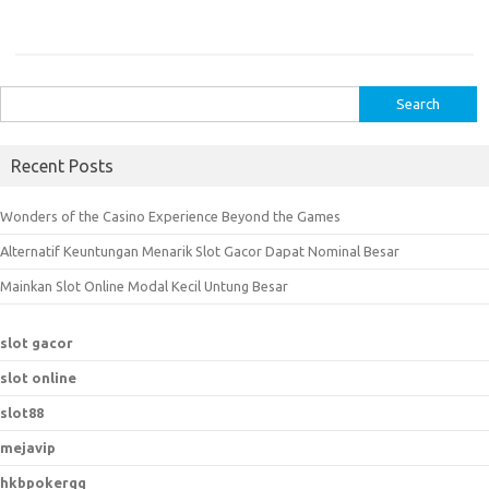
S
e
a
Recent Posts
r
c
Wonders of the Casino Experience Beyond the Games
h
Alternatif Keuntungan Menarik Slot Gacor Dapat Nominal Besar
f
o
Mainkan Slot Online Modal Kecil Untung Besar
r
:
slot gacor
slot online
slot88
mejavip
hkbpokerqq