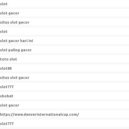
slot
slot gacor
situs slot gacor
slot
slot gacor hari ini
slot paling gacor
toto slot
slot88
situs slot gacor
slot777
sbobet
slot gacor
https://www.denverinternationalcup.com/
slot777