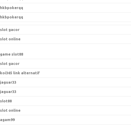
hkbpokerqq
hkbpokerqq
slot gacor
slot online
game slot88
slot gacor
koi365 link alternatif
jaguar33
jaguar33
slot88
slot online
agam99