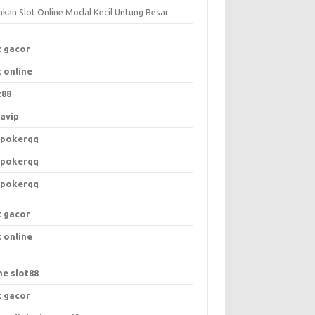
nkan Slot Online Modal Kecil Untung Besar
t gacor
t online
t88
avip
bpokerqq
bpokerqq
bpokerqq
t gacor
t online
e slot88
t gacor