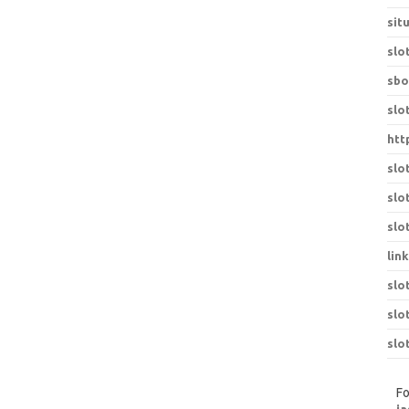
sit
slo
sbo
slo
htt
slo
slo
slo
lin
slo
slo
slo
Fo