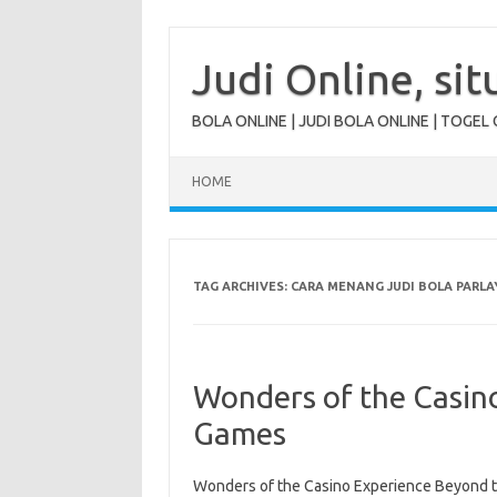
Skip
to
content
Judi Online, sit
BOLA ONLINE | JUDI BOLA ONLINE | TOGEL 
HOME
TAG ARCHIVES:
CARA MENANG JUDI BOLA PARLA
Wonders of the Casin
Games
Wonders of the Casino Experience Beyond 