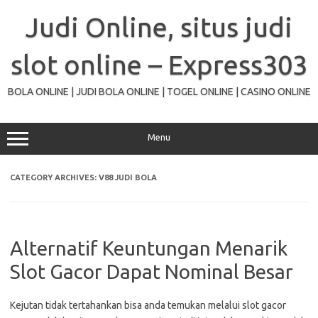
Skip
to
Judi Online, situs judi
content
slot online – Express303
BOLA ONLINE | JUDI BOLA ONLINE | TOGEL ONLINE | CASINO ONLINE
Menu
CATEGORY ARCHIVES:
V88 JUDI BOLA
Alternatif Keuntungan Menarik
Slot Gacor Dapat Nominal Besar
Kejutan tidak tertahankan bisa anda temukan melalui slot gacor