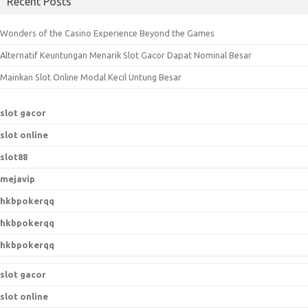
Recent Posts
r
c
Wonders of the Casino Experience Beyond the Games
h
Alternatif Keuntungan Menarik Slot Gacor Dapat Nominal Besar
f
o
Mainkan Slot Online Modal Kecil Untung Besar
r
:
slot gacor
slot online
slot88
mejavip
hkbpokerqq
hkbpokerqq
hkbpokerqq
slot gacor
slot online