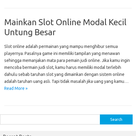
Mainkan Slot Online Modal Kecil
Untung Besar
Slot online adalah permainan yang mampu menghibur semua
playernya. Pasalnya game ini memiliki tampilan yang menawan
sehingga memanjakan mata para pemain judi online. Jika kamu ingin
mencoba bermain judi slot, kamu harus memiliki modal terlebih
dahulu sebab taruhan slot yang dimainkan dengan sistem online
adalah taruhan uang asli. Tapi tidak masalah jika uang yang kamu…
Read More »
S
e
a