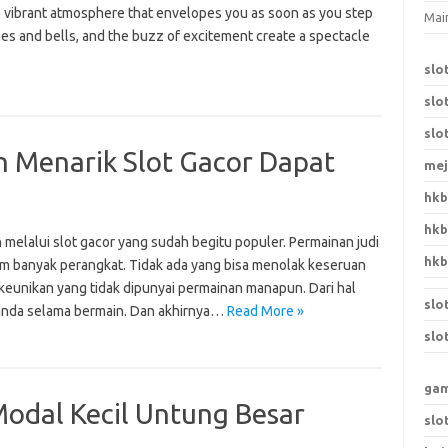
he vibrant atmosphere that envelopes you as soon as you step
Mai
imes and bells, and the buzz of excitement create a spectacle
slo
slo
slo
n Menarik Slot Gacor Dapat
mej
hk
hk
 melalui slot gacor yang sudah begitu populer. Permainan judi
hk
m banyak perangkat. Tidak ada yang bisa menolak keseruan
k keunikan yang tidak dipunyai permainan manapun. Dari hal
slo
anda selama bermain. Dan akhirnya…
Read More »
slo
gam
Modal Kecil Untung Besar
slo