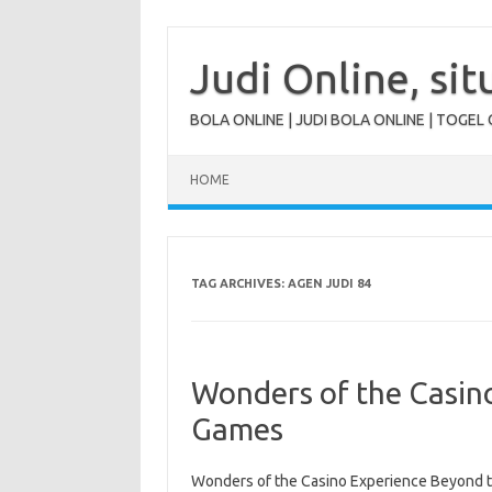
Skip
to
content
Judi Online, sit
BOLA ONLINE | JUDI BOLA ONLINE | TOGEL 
HOME
TAG ARCHIVES:
AGEN JUDI 84
Wonders of the Casin
Games
Wonders of the Casino Experience Beyond 