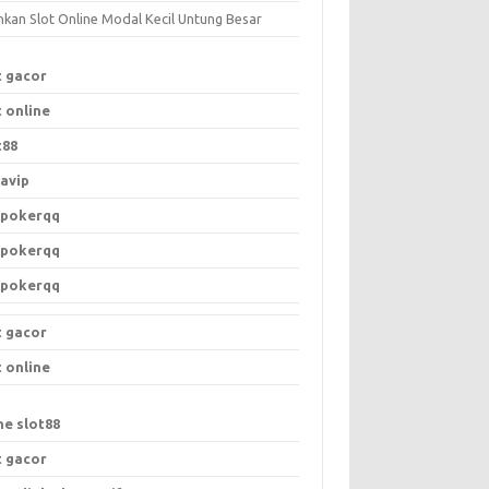
nkan Slot Online Modal Kecil Untung Besar
t gacor
t online
t88
avip
bpokerqq
bpokerqq
bpokerqq
t gacor
t online
e slot88
t gacor