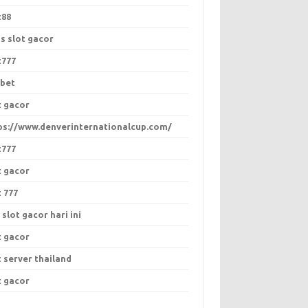
t88
us slot gacor
t777
bet
t gacor
ps://www.denverinternationalcup.com/
t777
t gacor
t 777
k slot gacor hari ini
t gacor
t server thailand
t gacor