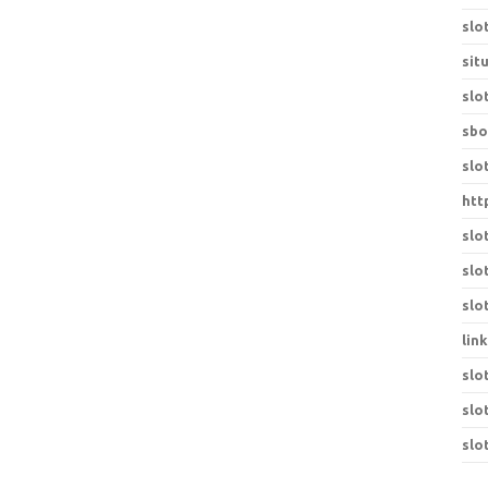
slo
sit
slo
sbo
slo
htt
slo
slo
slo
lin
slo
slo
slo