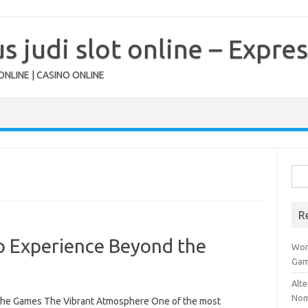
us judi slot online – Expre
ONLINE | CASINO ONLINE
Sea
for:
R
o Experience Beyond the
Won
Ga
Alt
Nom
the Games The Vibrant Atmosphere One of the most