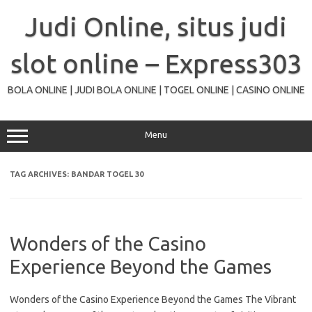
Skip
to
Judi Online, situs judi
content
slot online – Express303
BOLA ONLINE | JUDI BOLA ONLINE | TOGEL ONLINE | CASINO ONLINE
Menu
TAG ARCHIVES:
BANDAR TOGEL 30
Wonders of the Casino
Experience Beyond the Games
Wonders of the Casino Experience Beyond the Games The Vibrant