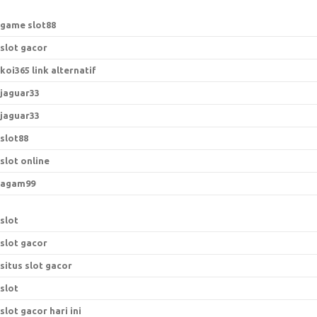
game slot88
slot gacor
koi365 link alternatif
jaguar33
jaguar33
slot88
slot online
agam99
slot
slot gacor
situs slot gacor
slot
slot gacor hari ini