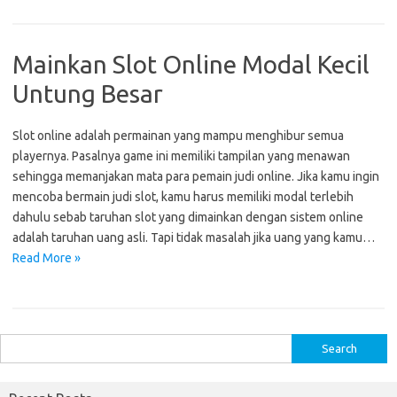
Mainkan Slot Online Modal Kecil
Untung Besar
Slot online adalah permainan yang mampu menghibur semua
playernya. Pasalnya game ini memiliki tampilan yang menawan
sehingga memanjakan mata para pemain judi online. Jika kamu ingin
mencoba bermain judi slot, kamu harus memiliki modal terlebih
dahulu sebab taruhan slot yang dimainkan dengan sistem online
adalah taruhan uang asli. Tapi tidak masalah jika uang yang kamu…
Read More »
S
e
a