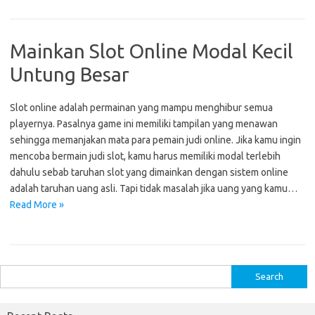
Mainkan Slot Online Modal Kecil
Untung Besar
Slot online adalah permainan yang mampu menghibur semua
playernya. Pasalnya game ini memiliki tampilan yang menawan
sehingga memanjakan mata para pemain judi online. Jika kamu ingin
mencoba bermain judi slot, kamu harus memiliki modal terlebih
dahulu sebab taruhan slot yang dimainkan dengan sistem online
adalah taruhan uang asli. Tapi tidak masalah jika uang yang kamu…
Read More »
S
e
a