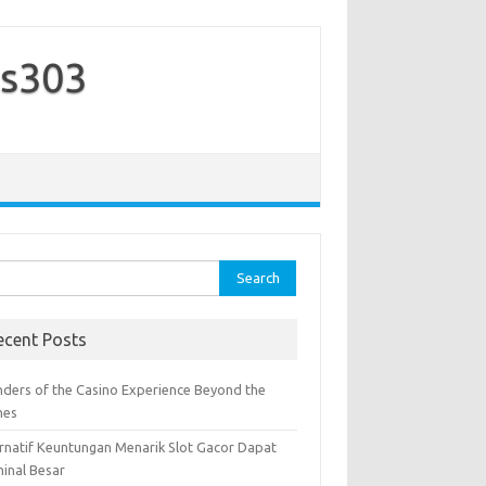
ss303
rch
ecent Posts
ders of the Casino Experience Beyond the
mes
ernatif Keuntungan Menarik Slot Gacor Dapat
inal Besar