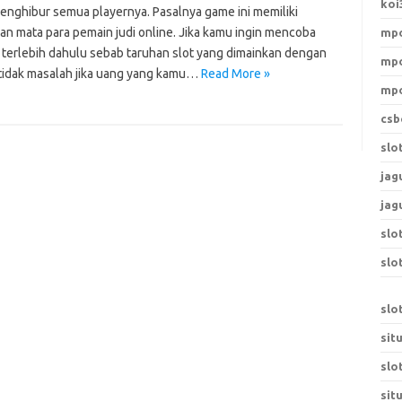
koi
nghibur semua playernya. Pasalnya game ini memiliki
 mata para pemain judi online. Jika kamu ingin mencoba
mp
l terlebih dahulu sebab taruhan slot yang dimainkan dengan
mp
i tidak masalah jika uang yang kamu…
Read More »
mpo
cs
slo
jag
jag
slo
slo
slo
sit
slo
sit