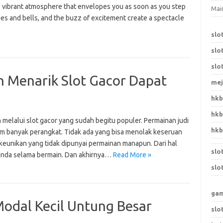
he vibrant atmosphere that envelopes you as soon as you step
Mai
imes and bells, and the buzz of excitement create a spectacle
slo
slo
slo
n Menarik Slot Gacor Dapat
mej
hk
hk
 melalui slot gacor yang sudah begitu populer. Permainan judi
hk
m banyak perangkat. Tidak ada yang bisa menolak keseruan
k keunikan yang tidak dipunyai permainan manapun. Dari hal
slo
anda selama bermain. Dan akhirnya…
Read More »
slo
gam
Modal Kecil Untung Besar
slo