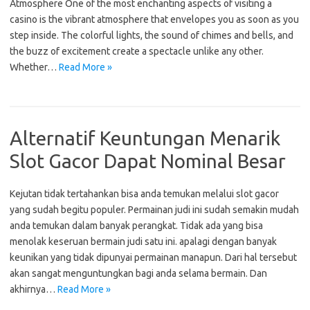
Atmosphere One of the most enchanting aspects of visiting a
casino is the vibrant atmosphere that envelopes you as soon as you
step inside. The colorful lights, the sound of chimes and bells, and
the buzz of excitement create a spectacle unlike any other.
Whether…
Read More »
Alternatif Keuntungan Menarik
Slot Gacor Dapat Nominal Besar
Kejutan tidak tertahankan bisa anda temukan melalui slot gacor
yang sudah begitu populer. Permainan judi ini sudah semakin mudah
anda temukan dalam banyak perangkat. Tidak ada yang bisa
menolak keseruan bermain judi satu ini. apalagi dengan banyak
keunikan yang tidak dipunyai permainan manapun. Dari hal tersebut
akan sangat menguntungkan bagi anda selama bermain. Dan
akhirnya…
Read More »