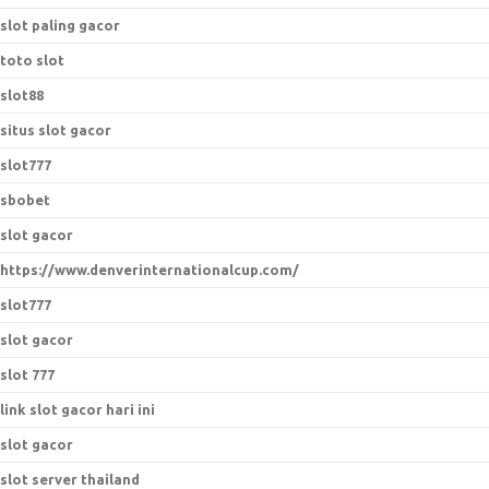
slot paling gacor
toto slot
slot88
situs slot gacor
slot777
sbobet
slot gacor
https://www.denverinternationalcup.com/
slot777
slot gacor
slot 777
link slot gacor hari ini
slot gacor
slot server thailand