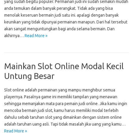
yang sudah begitu populer. Permainan judi ini sudah semakin mudah
anda temukan dalam banyak perangkat. Tidak ada yang bisa
menolak keseruan bermain judi satu ini. apalagi dengan banyak
keunikan yang tidak dipunyai permainan manapun. Dari hal tersebut
akan sangat menguntungkan bagi anda selama bermain. Dan
akhirnya…
Read More »
Mainkan Slot Online Modal Kecil
Untung Besar
Slot online adalah permainan yang mampu menghibur semua
playernya. Pasalnya game ini memiliki tampilan yang menawan
sehingga memanjakan mata para pemain judi online. Jika kamu ingin
mencoba bermain judi slot, kamu harus memiliki modal terlebih
dahulu sebab taruhan slot yang dimainkan dengan sistem online
adalah taruhan uang asli. Tapi tidak masalah jika uang yang kamu…
Read More »