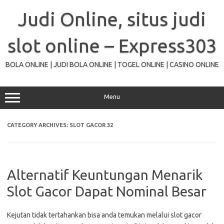
Skip
to
Judi Online, situs judi
content
slot online – Express303
BOLA ONLINE | JUDI BOLA ONLINE | TOGEL ONLINE | CASINO ONLINE
Menu
CATEGORY ARCHIVES:
SLOT GACOR 32
Alternatif Keuntungan Menarik
Slot Gacor Dapat Nominal Besar
Kejutan tidak tertahankan bisa anda temukan melalui slot gacor