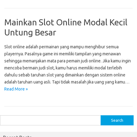
Mainkan Slot Online Modal Kecil
Untung Besar
Slot online adalah permainan yang mampu menghibur semua
playernya. Pasalnya game ini memiliki tampilan yang menawan
sehingga memanjakan mata para pemain judi online. Jika kamu ingin
mencoba bermain judi slot, kamu harus memiliki modal terlebih
dahulu sebab taruhan slot yang dimainkan dengan sistem online
adalah taruhan uang asli. Tapi tidak masalah jika uang yang kamu…
Read More »
S
e
a