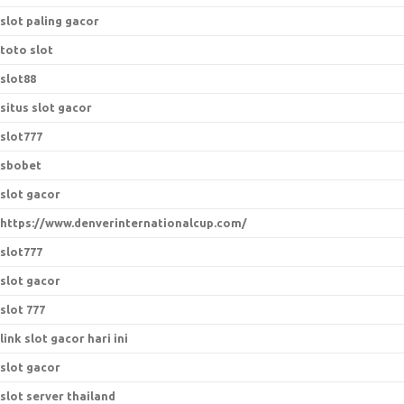
slot paling gacor
toto slot
slot88
situs slot gacor
slot777
sbobet
slot gacor
https://www.denverinternationalcup.com/
slot777
slot gacor
slot 777
link slot gacor hari ini
slot gacor
slot server thailand