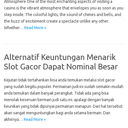
Atmosphere One of the most enchanting aspects of visiting a
casino is the vibrant atmosphere that envelopes you as soon as you
step inside. The colorful lights, the sound of chimes and bells, and
the buzz of excitement create a spectacle unlike any other.
Whether…
Read More »
Alternatif Keuntungan Menarik
Slot Gacor Dapat Nominal Besar
Kejutan tidak tertahankan bisa anda temukan melalui slot gacor
yang sudah begitu populer. Permainan judi ini sudah semakin mudah
anda temukan dalam banyak perangkat. Tidak ada yang bisa
menolak keseruan bermain judi satu ini. apalagi dengan banyak
keunikan yang tidak dipunyai permainan manapun. Dari hal tersebut
akan sangat menguntungkan bagi anda selama bermain. Dan
akhirnya…
Read More »