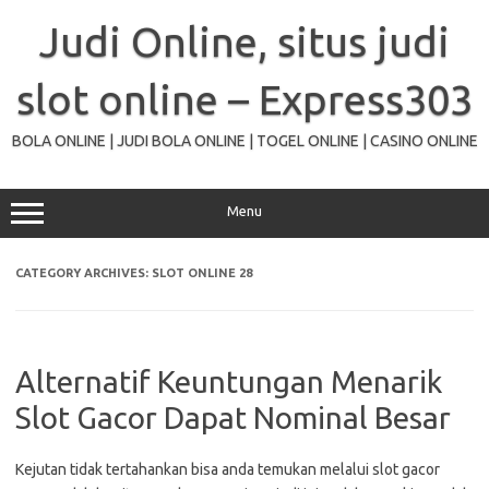
Skip
to
Judi Online, situs judi
content
slot online – Express303
BOLA ONLINE | JUDI BOLA ONLINE | TOGEL ONLINE | CASINO ONLINE
Menu
CATEGORY ARCHIVES:
SLOT ONLINE 28
Alternatif Keuntungan Menarik
Slot Gacor Dapat Nominal Besar
Kejutan tidak tertahankan bisa anda temukan melalui slot gacor