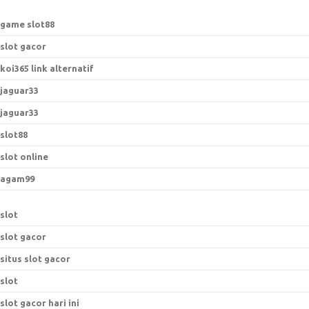
game slot88
slot gacor
koi365 link alternatif
jaguar33
jaguar33
slot88
slot online
agam99
slot
slot gacor
situs slot gacor
slot
slot gacor hari ini