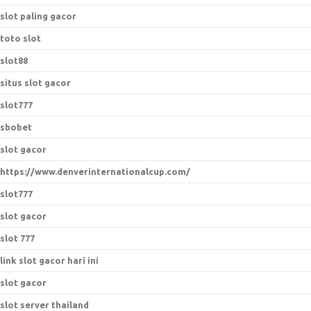
slot paling gacor
toto slot
slot88
situs slot gacor
slot777
sbobet
slot gacor
https://www.denverinternationalcup.com/
slot777
slot gacor
slot 777
link slot gacor hari ini
slot gacor
slot server thailand