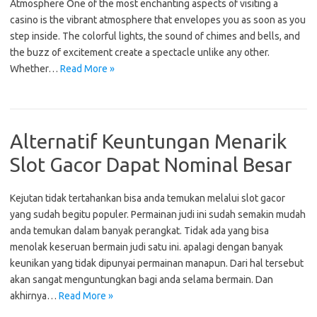
Atmosphere One of the most enchanting aspects of visiting a
casino is the vibrant atmosphere that envelopes you as soon as you
step inside. The colorful lights, the sound of chimes and bells, and
the buzz of excitement create a spectacle unlike any other.
Whether…
Read More »
Alternatif Keuntungan Menarik
Slot Gacor Dapat Nominal Besar
Kejutan tidak tertahankan bisa anda temukan melalui slot gacor
yang sudah begitu populer. Permainan judi ini sudah semakin mudah
anda temukan dalam banyak perangkat. Tidak ada yang bisa
menolak keseruan bermain judi satu ini. apalagi dengan banyak
keunikan yang tidak dipunyai permainan manapun. Dari hal tersebut
akan sangat menguntungkan bagi anda selama bermain. Dan
akhirnya…
Read More »