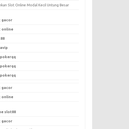
nkan Slot Online Modal Kecil Untung Besar
t gacor
t online
t88
avip
bpokerqq
bpokerqq
bpokerqq
t gacor
t online
e slot88
t gacor