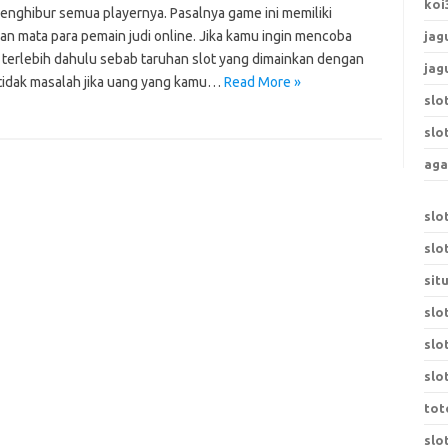
koi
nghibur semua playernya. Pasalnya game ini memiliki
 mata para pemain judi online. Jika kamu ingin mencoba
jag
l terlebih dahulu sebab taruhan slot yang dimainkan dengan
jag
i tidak masalah jika uang yang kamu…
Read More »
slo
slo
ag
slo
slo
sit
slo
slo
slo
tot
slo