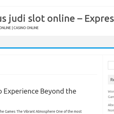
us judi slot online – Expre
ONLINE | CASINO ONLINE
Sea
for:
R
o Experience Beyond the
Won
Ga
Alt
Nom
the Games The Vibrant Atmosphere One of the most