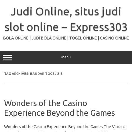
Skip
to
Judi Online, situs judi
content
slot online – Express303
BOLA ONLINE | JUDI BOLA ONLINE | TOGEL ONLINE | CASINO ONLINE
Menu
TAG ARCHIVES:
BANDAR TOGEL 215
Wonders of the Casino
Experience Beyond the Games
Wonders of the Casino Experience Beyond the Games The Vibrant