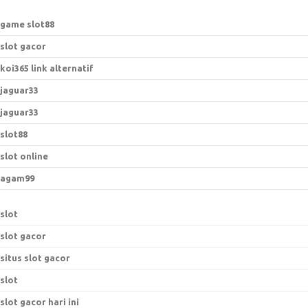
game slot88
slot gacor
koi365 link alternatif
jaguar33
jaguar33
slot88
slot online
agam99
slot
slot gacor
situs slot gacor
slot
slot gacor hari ini