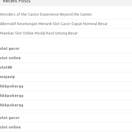
Recent Posts
r
c
Wonders of the Casino Experience Beyond the Games
h
Alternatif Keuntungan Menarik Slot Gacor Dapat Nominal Besar
f
o
Mainkan Slot Online Modal Kecil Untung Besar
r
:
slot gacor
slot online
slot88
mejavip
hkbpokerqq
hkbpokerqq
hkbpokerqq
slot gacor
slot online