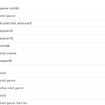
game slot88
slot gacor
koi365 link alternatif
jaguar33
jaguar33
slot88
slot online
agam99
slot
slot gacor
situs slot gacor
slot
slot gacor hari ini