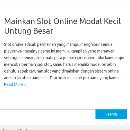
Mainkan Slot Online Modal Kecil
Untung Besar
Slot online adalah permainan yang mampu menghibur semua
playernya. Pasalnya game ini memiliki tampilan yang menawan
sehingga memanjakan mata para pemain judi online. Jika kamu ingin
mencoba bermain judi slot, kamu harus memiliki modal terlebih
dahulu sebab taruhan slot yang dimainkan dengan sistem online
adalah taruhan uang asli. Tapi tidak masalah jika uang yang kamu…
Read More »
S
e
a