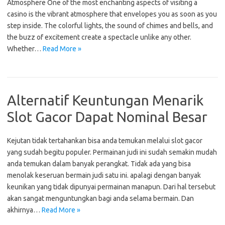
Atmosphere One of the most enchanting aspects of visiting a
casino is the vibrant atmosphere that envelopes you as soon as you
step inside. The colorful lights, the sound of chimes and bells, and
the buzz of excitement create a spectacle unlike any other.
Whether…
Read More »
Alternatif Keuntungan Menarik
Slot Gacor Dapat Nominal Besar
Kejutan tidak tertahankan bisa anda temukan melalui slot gacor
yang sudah begitu populer. Permainan judi ini sudah semakin mudah
anda temukan dalam banyak perangkat. Tidak ada yang bisa
menolak keseruan bermain judi satu ini. apalagi dengan banyak
keunikan yang tidak dipunyai permainan manapun. Dari hal tersebut
akan sangat menguntungkan bagi anda selama bermain. Dan
akhirnya…
Read More »